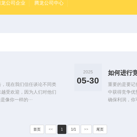
腾龙公司企业
腾龙公司中心
2025
如何进行
05-30
告，现在我们信任谈论不同类
重要的是要记
来越受欢迎，因为人们对他们
中获得竞争优
像你一样的···
确保利润，你
首页
<<
1
1/1
>>
尾页