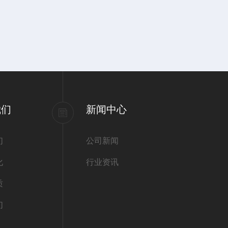
我们
新闻中心
们
公司新闻
化
行业资讯
质
们