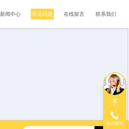
新闻中心
常见问题
在线留言
联系我们
电话咨询