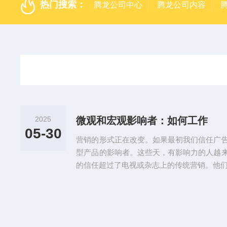
热门搜索：
腾龙公司中心
腾龙公司内容
2025
微观和宏观影响者：如何工作
05-30
营销的形式正在改变。如果最初我们信任广
型产品的影响者。这些天，有影响力的人越
的信任超过了电视或杂志上的传统营销。他们是