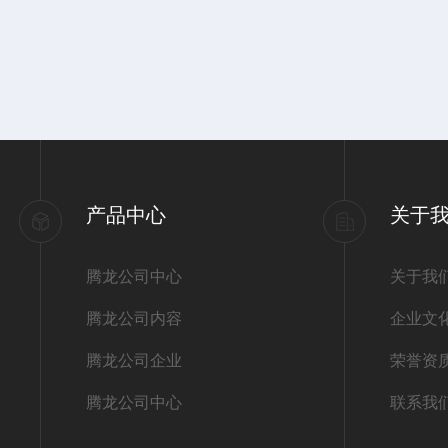
产品中心
关于
腾龙公司中心
关于我
腾龙公司内容
企业文
腾龙公司企业
荣誉资
腾龙公司中心
联系我