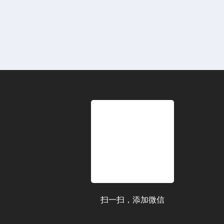
扫一扫，添加微信